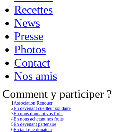
Recettes
News
Presse
Photos
Contact
Nos amis
Comment y participer ?
1
Association Renouer
2
En devenant cueilleur solidaire
3
En nous donnant vos fruits
4
En nous achetant nos fruits
5
En devenant partenaire
6
En tant que donateur