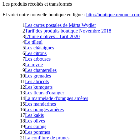
Les produits récoltés et transformés
Et voici notre nouvelle boutique en ligne :
http://boutique.renouer.com
1
Les cartes postales de Märta Wydler
2
Tarif des produits boutique Novembre 2018
3
L'huile d'olives - Tarif 2020
4
Le tilleul
5
Les châtaignes
6
Les citrons
7
Les arbouses
8
Le myrte
9
Les chanterelles
10
Les grenades
11
Les abricots
12
Les kumquats
13
Les fleurs d'oranger
14
La marmelade d'oranges amères
15
Les mandarines
16
Les oranges amères
17
Les kakis
18
Les olives
19
Les coings
20
Les pommes
21
La confiture de prunes