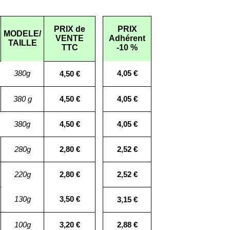
PRIX de
PRIX
MODELE/
VENTE
Adhérent
TAILLE
TTC
-10 %
380g
4,05 €
4,50 €
380 g
4,50 €
4,05 €
380g
4,50 €
4,05 €
280g
2,80 €
2,52 €
220g
2,80 €
2,52 €
130g
3,50 €
3,15 €
100g
3,20 €
2,88 €