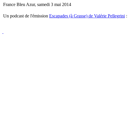
France Bleu Azur, samedi 3 mai 2014
Un podcast de l'émission
Escapades (à Grasse) de Valérie Pellegrini
: